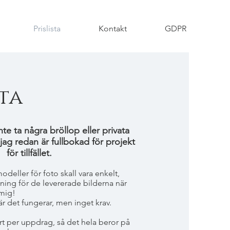
Prislista
Kontakt
GDPR
sta
te ta några bröllop eller privata
 jag redan
är fullbokad för projekt
för tillfället.
modeller för foto skall vara enkelt,
dning för de levererade bilderna när
 mig!
är det fungerar, men inget krav.
fert per uppdrag, så det hela beror på