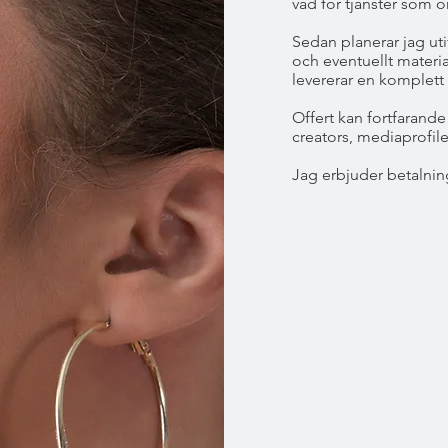
vad för tjänster som ö
Sedan planerar jag uti
och eventuellt mater
levererar en komplett 
Offert kan fortfarand
creators, mediaprofile
Jag erbjuder betalning