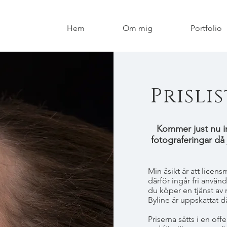
Hem
Om mig
Portfolio
Prisli
Kommer just nu in
fotograferingar då
Min åsikt är att licens
därför ingår fri använ
du köper en tjänst av
Byline är uppskattat d
Priserna sätts i en of